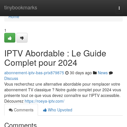
Home
tinybookmarks
Togg
navi
Home
1
IPTV Abordable : Le Guide
Complet pour 2024
abonnement-iptv-bas-prix879875
30 days ago
News
Discuss
Vous recherchez une alternative abordable pour remplacer votre
abonnement TV classique ? Notre guide complet pour 2024 vous
présente tout ce que vous devez connaître sur l'IPTV accessible.
Découvrez
https://roeya-iptv.com/
Comments
Who Upvoted
Comments