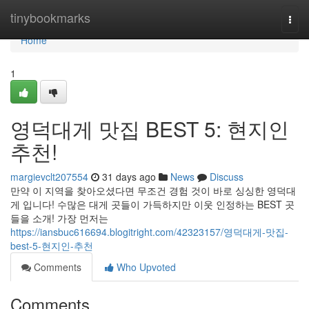
Home
tinybookmarks
Togg
navi
Home
1
영덕대게 맛집 BEST 5: 현지인
추천!
margievclt207554
31 days ago
News
Discuss
만약 이 지역을 찾아오셨다면 무조건 경험 것이 바로 싱싱한 영덕대
게 입니다! 수많은 대게 곳들이 가득하지만 이웃 인정하는 BEST 곳
들을 소개! 가장 먼저는
https://iansbuc616694.blogitright.com/42323157/영덕대게-맛집-
best-5-현지인-추천
Comments
Who Upvoted
Comments