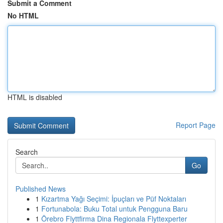
Submit a Comment
No HTML
HTML is disabled
Report Page
Search
Go
Published News
1
Kızartma Yağı Seçimi: İpuçları ve Püf Noktaları
1
Fortunabola: Buku Total untuk Pengguna Baru
1
Örebro Flyttfirma Dina Regionala Flyttexperter