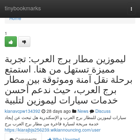
Home
tinybookmarks
Togg
navi
Home
1
ليموزين مطار برج العرب: تجربة
مميزة تستهل من هنا. استمتع
برحلة نقل آمنة وموثوقة بين مطار
برج العرب، حيث ندعم أحسن
خدمات سيارات ليموزين لتلبية
kianavcpw134392
28 days ago
News
Discuss
سيارات ليموزين للمطار برج العرب و الإسكندرية هل تبحث عن إيجاد
خدمة مريحة لسيارة فاخرة من مطار برج العرب برج
https://kiarajbjs256239.wikiannouncing.com/user
Comments
Who Upvoted