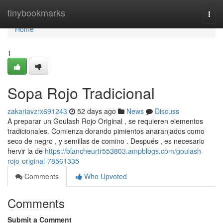
Home
tinybookmarks
Togg
navi
Home
1
Sopa Rojo Tradicional
zakariavzrx691243
52 days ago
News
Discuss
A preparar un Goulash Rojo Original , se requieren elementos
tradicionales. Comienza dorando pimientos anaranjados como
seco de negro , y semillas de comino . Después , es necesario
hervir la de
https://blancheurtr553803.ampblogs.com/goulash-
rojo-original-78561335
Comments
Who Upvoted
Comments
Submit a Comment