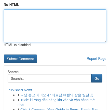
No HTML
HTML is disabled
Report Page
Search
Go
Published News
1
다낭 준코 가라오케: 베트남 여행의 밤을 빛낼 곳
1
123b: Hướng dẫn đăng khi vào và vận hành mới
nhất
1
Chic & Compact: Your Guide to Brown Suede Buc...