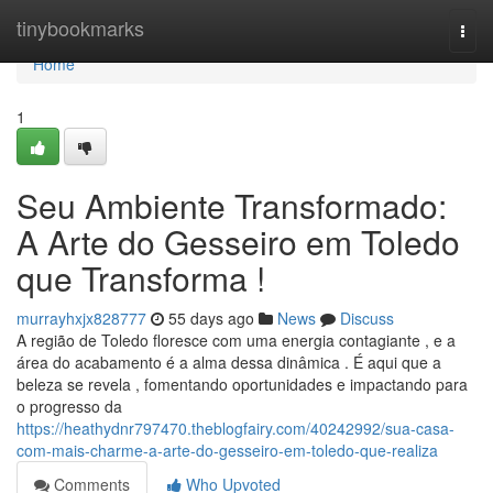
Home
tinybookmarks
Togg
navi
Home
1
Seu Ambiente Transformado:
A Arte do Gesseiro em Toledo
que Transforma !
murrayhxjx828777
55 days ago
News
Discuss
A região de Toledo floresce com uma energia contagiante , e a
área do acabamento é a alma dessa dinâmica . É aqui que a
beleza se revela , fomentando oportunidades e impactando para
o progresso da
https://heathydnr797470.theblogfairy.com/40242992/sua-casa-
com-mais-charme-a-arte-do-gesseiro-em-toledo-que-realiza
Comments
Who Upvoted