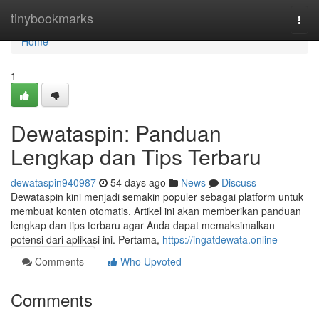
Home
tinybookmarks
Togg
navi
Home
1
Dewataspin: Panduan
Lengkap dan Tips Terbaru
dewataspin940987
54 days ago
News
Discuss
Dewataspin kini menjadi semakin populer sebagai platform untuk
membuat konten otomatis. Artikel ini akan memberikan panduan
lengkap dan tips terbaru agar Anda dapat memaksimalkan
potensi dari aplikasi ini. Pertama,
https://ingatdewata.online
Comments
Who Upvoted
Comments