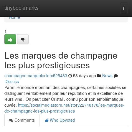
Home
tinybookmarks
Togg
navi
Home
1
Les marques de champagne
les plus prestigieuses
champagnemarqueleclerc525483
53 days ago
News
Discuss
Parmi le monde étonnant des champagnes, certaines sociétés se
distinguent véritablement par leur réputation et la excellence de
leurs vins . On peut citer Cristal , connu pour son emblématique
cuvée,
https://socialmediastore.net/story22748178/les-marques-
de-champagne-les-plus-prestigieuses
Comments
Who Upvoted