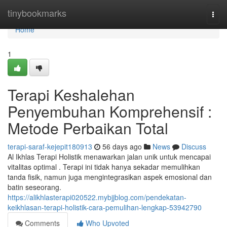
Home
tinybookmarks
Togg
navi
Home
1
Terapi Keshalehan
Penyembuhan Komprehensif :
Metode Perbaikan Total
terapi-saraf-kejepit180913
56 days ago
News
Discuss
Al Ikhlas Terapi Holistik menawarkan jalan unik untuk mencapai
vitalitas optimal . Terapi ini tidak hanya sekadar memulihkan
tanda fisik, namun juga mengintegrasikan aspek emosional dan
batin seseorang.
https://alikhlasterapi020522.mybjjblog.com/pendekatan-
keikhlasan-terapi-holistik-cara-pemulihan-lengkap-53942790
Comments
Who Upvoted