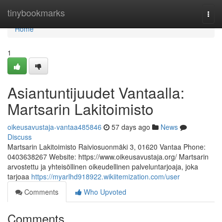
Home
tinybookmarks
Togg
navi
Home
1
Asiantuntijuudet Vantaalla:
Martsarin Lakitoimisto
oikeusavustaja-vantaa485846
57 days ago
News
Discuss
Martsarin Lakitoimisto Raiviosuonmäki 3, 01620 Vantaa Phone:
0403638267 Website: https://www.oikeusavustaja.org/ Martsarin
arvostettu ja yhteisöllinen oikeudellinen palveluntarjoaja, joka
tarjoaa
https://myarlhd918922.wikiitemization.com/user
Comments
Who Upvoted
Comments