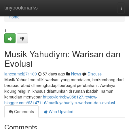
Home
tinybookmarks
Togg
navi
Home
1
Musik Yahudiym: Warisan dan
Evolusi
lanceamel271169
57 days ago
News
Discuss
Musik Yahudi memiliki warisan yang mendalam, berkembang dari
berabad-abad di menghadapi berbagai perubahan . Awalnya,
kidung religi ini khusus dilantunkan di rumah ibadah, namun
kemudian menyebar
https://lorircbw058127.review-
blogger.com/63147116/musik-yahudiym-warisan-dan-evolusi
Comments
Who Upvoted
Comments