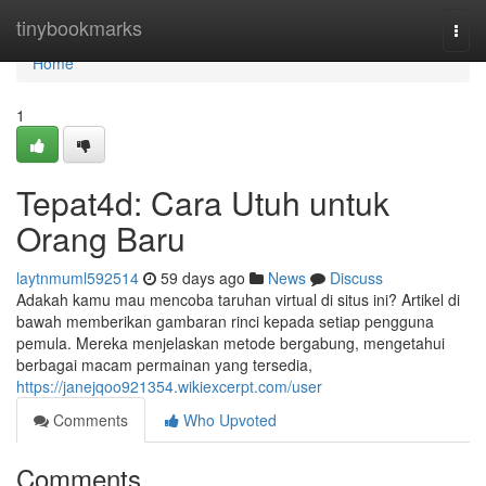
Home
tinybookmarks
Togg
navi
Home
1
Tepat4d: Cara Utuh untuk
Orang Baru
laytnmuml592514
59 days ago
News
Discuss
Adakah kamu mau mencoba taruhan virtual di situs ini? Artikel di
bawah memberikan gambaran rinci kepada setiap pengguna
pemula. Mereka menjelaskan metode bergabung, mengetahui
berbagai macam permainan yang tersedia,
https://janejqoo921354.wikiexcerpt.com/user
Comments
Who Upvoted
Comments