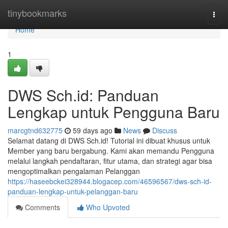
Home
tinybookmarks
Togg
navi
Home
1
DWS Sch.id: Panduan
Lengkap untuk Pengguna Baru
marcgtnd632775
59 days ago
News
Discuss
Selamat datang di DWS Sch.id! Tutorial ini dibuat khusus untuk
Member yang baru bergabung. Kami akan memandu Pengguna
melalui langkah pendaftaran, fitur utama, dan strategi agar bisa
mengoptimalkan pengalaman Pelanggan
https://haseebckei328944.blogacep.com/46596567/dws-sch-id-
panduan-lengkap-untuk-pelanggan-baru
Comments
Who Upvoted