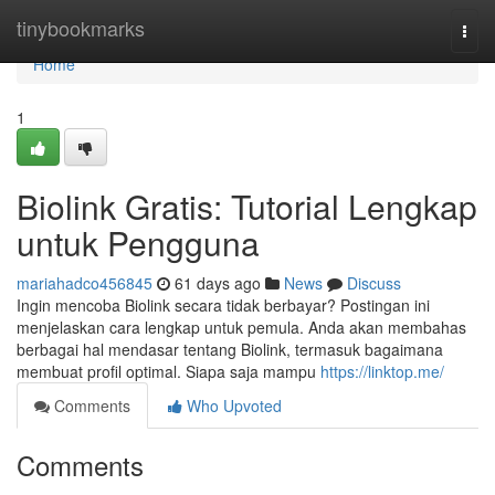
Home
tinybookmarks
Togg
navi
Home
1
Biolink Gratis: Tutorial Lengkap
untuk Pengguna
mariahadco456845
61 days ago
News
Discuss
Ingin mencoba Biolink secara tidak berbayar? Postingan ini
menjelaskan cara lengkap untuk pemula. Anda akan membahas
berbagai hal mendasar tentang Biolink, termasuk bagaimana
membuat profil optimal. Siapa saja mampu
https://linktop.me/
Comments
Who Upvoted
Comments