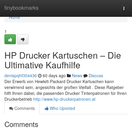
Home
tinybookmarks
Togg
navi
Home
1
HP Drucker Kartuschen – Die
Ultimative Kaufhilfe
denispqhf304436
60 days ago
News
Discuss
Der Erwerb von Hewlett-Packard Drucker Kartuschen kann
verwirrend sein, angesichts der großen Vielfalt . Diese Ratgeber
hilft Ihnen dabei, die passenden Drucker Tintenpatronen für Ihren
Druckerbetrieb
http://www.hp-druckerpatronen.at
Comments
Who Upvoted
Comments