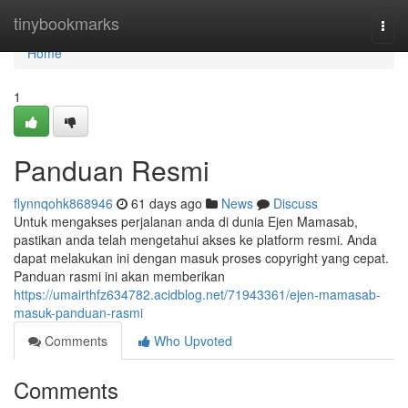
Home
tinybookmarks
Togg
navi
Home
1
Panduan Resmi
flynnqohk868946
61 days ago
News
Discuss
Untuk mengakses perjalanan anda di dunia Ejen Mamasab,
pastikan anda telah mengetahui akses ke platform resmi. Anda
dapat melakukan ini dengan masuk proses copyright yang cepat.
Panduan rasmi ini akan memberikan
https://umairthfz634782.acidblog.net/71943361/ejen-mamasab-
masuk-panduan-rasmi
Comments
Who Upvoted
Comments