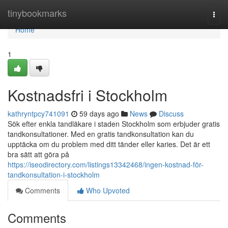
Home
tinybookmarks
Togg
navi
Home
1
Kostnadsfri i Stockholm
kathryntpcy741091
59 days ago
News
Discuss
Sök efter enkla tandläkare i staden Stockholm som erbjuder gratis
tandkonsultationer. Med en gratis tandkonsultation kan du
upptäcka om du problem med ditt tänder eller karies. Det är ett
bra sätt att göra på
https://iseodirectory.com/listings13342468/ingen-kostnad-för-
tandkonsultation-i-stockholm
Comments
Who Upvoted
Comments