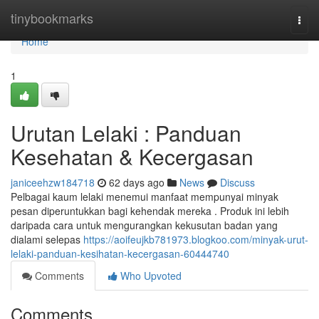
Home
tinybookmarks
Togg
navi
Home
1
Urutan Lelaki : Panduan
Kesehatan & Kecergasan
janiceehzw184718
62 days ago
News
Discuss
Pelbagai kaum lelaki menemui manfaat mempunyai minyak
pesan diperuntukkan bagi kehendak mereka . Produk ini lebih
daripada cara untuk mengurangkan kekusutan badan yang
dialami selepas
https://aoifeujkb781973.blogkoo.com/minyak-urut-
lelaki-panduan-kesihatan-kecergasan-60444740
Comments
Who Upvoted
Comments