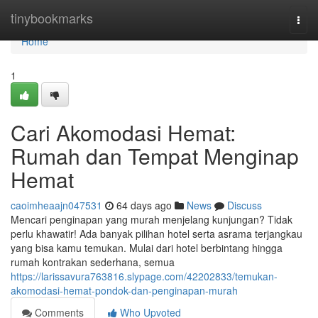
Home
tinybookmarks
Togg
navi
Home
1
Cari Akomodasi Hemat:
Rumah dan Tempat Menginap
Hemat
caoimheaajn047531
64 days ago
News
Discuss
Mencari penginapan yang murah menjelang kunjungan? Tidak
perlu khawatir! Ada banyak pilihan hotel serta asrama terjangkau
yang bisa kamu temukan. Mulai dari hotel berbintang hingga
rumah kontrakan sederhana, semua
https://larissavura763816.slypage.com/42202833/temukan-
akomodasi-hemat-pondok-dan-penginapan-murah
Comments
Who Upvoted