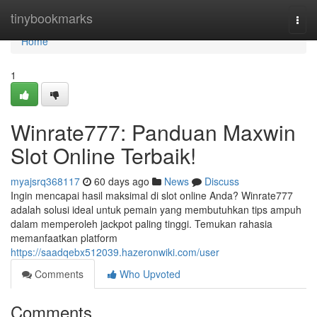
Home
tinybookmarks
Togg
navi
Home
1
Winrate777: Panduan Maxwin
Slot Online Terbaik!
myajsrq368117
60 days ago
News
Discuss
Ingin mencapai hasil maksimal di slot online Anda? Winrate777
adalah solusi ideal untuk pemain yang membutuhkan tips ampuh
dalam memperoleh jackpot paling tinggi. Temukan rahasia
memanfaatkan platform
https://saadqebx512039.hazeronwiki.com/user
Comments
Who Upvoted
Comments