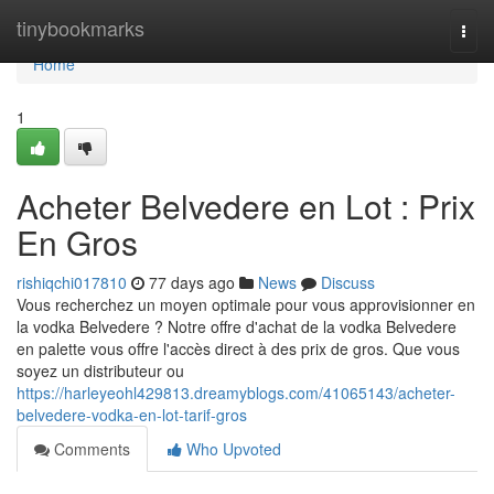
Home
tinybookmarks
Togg
navi
Home
1
Acheter Belvedere en Lot : Prix
En Gros
rishiqchi017810
77 days ago
News
Discuss
Vous recherchez un moyen optimale pour vous approvisionner en
la vodka Belvedere ? Notre offre d'achat de la vodka Belvedere
en palette vous offre l'accès direct à des prix de gros. Que vous
soyez un distributeur ou
https://harleyeohl429813.dreamyblogs.com/41065143/acheter-
belvedere-vodka-en-lot-tarif-gros
Comments
Who Upvoted