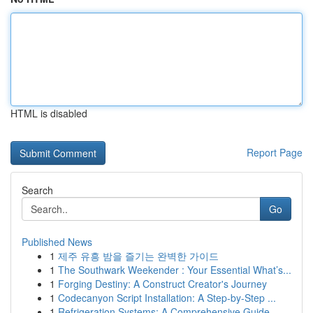
HTML is disabled
Report Page
Search
Go
Published News
1
제주 유흥 밤을 즐기는 완벽한 가이드
1
The Southwark Weekender : Your Essential What’s...
1
Forging Destiny: A Construct Creator's Journey
1
Codecanyon Script Installation: A Step-by-Step ...
1
Refrigeration Systems: A Comprehensive Guide