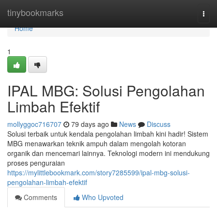
Home
tinybookmarks
Togg
navi
Home
1
IPAL MBG: Solusi Pengolahan
Limbah Efektif
mollyggoc716707
79 days ago
News
Discuss
Solusi terbaik untuk kendala pengolahan limbah kini hadir! Sistem
MBG menawarkan teknik ampuh dalam mengolah kotoran
organik dan mencemari lainnya. Teknologi modern ini mendukung
proses penguraian
https://mylittlebookmark.com/story7285599/ipal-mbg-solusi-
pengolahan-limbah-efektif
Comments
Who Upvoted