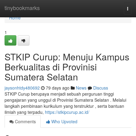
Home
tinybookmarks
Togg
navi
Home
1
STKIP Curup: Menuju Kampus
Berkualitas di Provinisi
Sumatera Selatan
jaysonhtdy480692
79 days ago
News
Discuss
STKIP Curup berupaya menjadi sebuah perguruan tinggi
pengajaran yang unggul di Provinisi Sumatera Selatan . Melalui
langkah pembinaan kurikulum yang terstruktur , serta bantuan
ilmiah yang terpadu,
https://stkipcurup.ac.id/
Comments
Who Upvoted