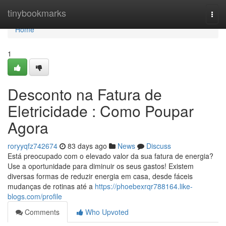
Home
tinybookmarks
Togg
navi
Home
1
Desconto na Fatura de
Eletricidade : Como Poupar
Agora
roryyqfz742674
83 days ago
News
Discuss
Está preocupado com o elevado valor da sua fatura de energia?
Use a oportunidade para diminuir os seus gastos! Existem
diversas formas de reduzir energia em casa, desde fáceis
mudanças de rotinas até a
https://phoebexrqr788164.like-
blogs.com/profile
Comments
Who Upvoted