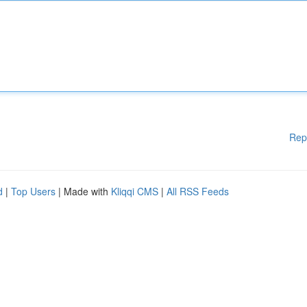
Rep
d
|
Top Users
| Made with
Kliqqi CMS
|
All RSS Feeds