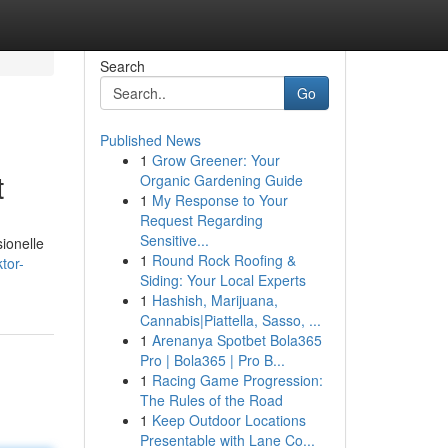
Search
Go
Published News
1
Grow Greener: Your
t
Organic Gardening Guide
1
My Response to Your
Request Regarding
Sensitive...
ionelle
1
Round Rock Roofing &
tor-
Siding: Your Local Experts
1
Hashish, Marijuana,
Cannabis|Piattella, Sasso, ...
1
Arenanya Spotbet Bola365
Pro | Bola365 | Pro B...
1
Racing Game Progression:
The Rules of the Road
1
Keep Outdoor Locations
Presentable with Lane Co...