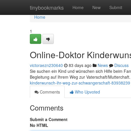
Home
tinybookmarks
Home
New
Submit
Home
1
Online-Doktor Kinderwun
victoraezn230640
83 days ago
News
Discuss
Sie suchen ein Kind und wünschen sich Hilfe beim Fami
Begleitung auf Ihrem Weg zur Vaterschaft/Mutterchaft.
kinderwunsch-ihr-weg-zur-schwangerschaft-83938239
Comments
Who Upvoted
Comments
Submit a Comment
No HTML