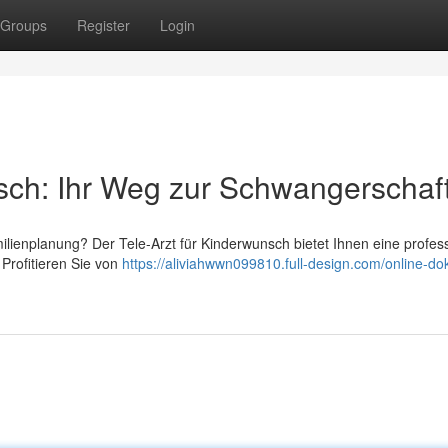
Groups
Register
Login
sch: Ihr Weg zur Schwangerschaf
lienplanung? Der Tele-Arzt für Kinderwunsch bietet Ihnen eine profess
 Profitieren Sie von
https://aliviahwwn099810.full-design.com/online-dok