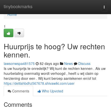
Home
tinybookmarks
Togg
navi
Home
1
Huurprijs te hoog? Uw rechten
kennen.
lawsonwspa481575
82 days ago
News
Discuss
Is uw huurprijs te onredelijk? Wij kunt de rechten kennen . Als uw
huurbetaling overmatig wordt verhoogd , heeft u wij claim op
herziening door een . Wij kunt beroep aantekenen en/of tot
https://delilahbdhz567678.shivawiki.com/user
Comments
Who Upvoted
Comments