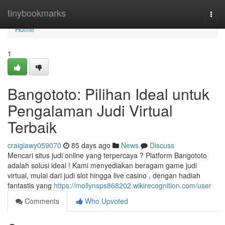
Home
tinybookmarks
Togg
navi
Home
1
Bangototo: Pilihan Ideal untuk
Pengalaman Judi Virtual
Terbaik
craigiawy059070
85 days ago
News
Discuss
Mencari situs judi online yang terpercaya ? Platform Bangototo
adalah solusi ideal ! Kami menyediakan beragam game judi
virtual, mulai dari judi slot hingga live casino , dengan hadiah
fantastis yang
https://mollynsps868202.wikirecognition.com/user
Comments
Who Upvoted