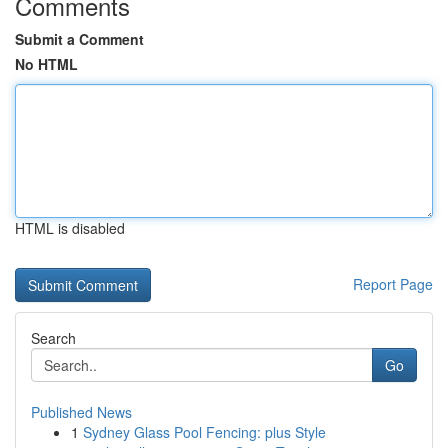
Comments
Submit a Comment
No HTML
HTML is disabled
Report Page
Search
Go
Published News
1
Sydney Glass Pool Fencing: plus Style