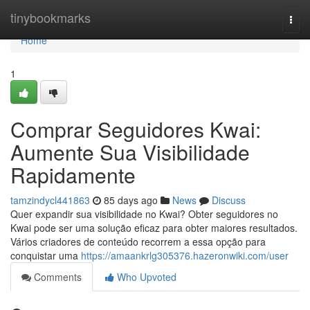
Home
tinybookmarks
Togg
navi
Home
1
Comprar Seguidores Kwai:
Aumente Sua Visibilidade
Rapidamente
tamzindycl441863
85 days ago
News
Discuss
Quer expandir sua visibilidade no Kwai? Obter seguidores no
Kwai pode ser uma solução eficaz para obter maiores resultados.
Vários criadores de conteúdo recorrem a essa opção para
conquistar uma
https://amaankrlg305376.hazeronwiki.com/user
Comments
Who Upvoted