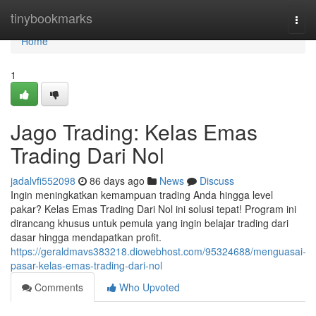
Home
tinybookmarks
Togg
navi
Home
1
Jago Trading: Kelas Emas
Trading Dari Nol
jadalvfi552098
86 days ago
News
Discuss
Ingin meningkatkan kemampuan trading Anda hingga level
pakar? Kelas Emas Trading Dari Nol ini solusi tepat! Program ini
dirancang khusus untuk pemula yang ingin belajar trading dari
dasar hingga mendapatkan profit.
https://geraldmavs383218.diowebhost.com/95324688/menguasai-
pasar-kelas-emas-trading-dari-nol
Comments
Who Upvoted