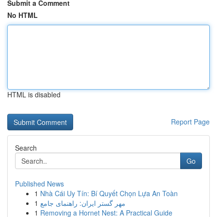
Submit a Comment
No HTML
HTML is disabled
Report Page
Search
Go
Published News
1
Nhà Cái Uy Tín: Bí Quyết Chọn Lựa An Toàn
1
مهر گستر ایران: راهنمای جامع
1
Removing a Hornet Nest: A Practical Guide