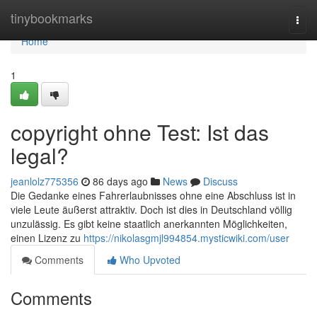
Home
tinybookmarks
Togg
navi
Home
1
copyright ohne Test: Ist das
legal?
jeanlolz775356
86 days ago
News
Discuss
Die Gedanke eines Fahrerlaubnisses ohne eine Abschluss ist in
viele Leute äußerst attraktiv. Doch ist dies in Deutschland völlig
unzulässig. Es gibt keine staatlich anerkannten Möglichkeiten,
einen Lizenz zu
https://nikolasgmjl994854.mysticwiki.com/user
Comments
Who Upvoted
Comments