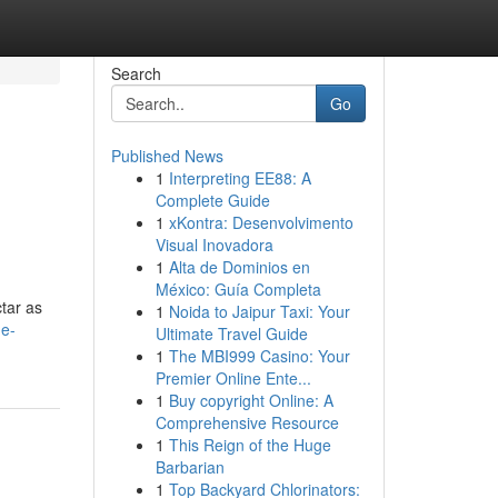
Search
Go
Published News
1
Interpreting EE88: A
Complete Guide
1
xKontra: Desenvolvimento
Visual Inovadora
1
Alta de Dominios en
México: Guía Completa
tar as
1
Noida to Jaipur Taxi: Your
de-
Ultimate Travel Guide
1
The MBI999 Casino: Your
Premier Online Ente...
1
Buy copyright Online: A
Comprehensive Resource
1
This Reign of the Huge
Barbarian
1
Top Backyard Chlorinators: