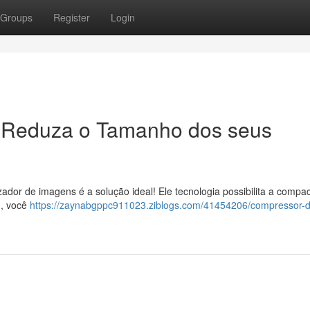
Groups
Register
Login
 Reduza o Tamanho dos seus
dor de imagens é a solução ideal! Ele tecnologia possibilita a compac
 , você
https://zaynabgppc911023.ziblogs.com/41454206/compressor-