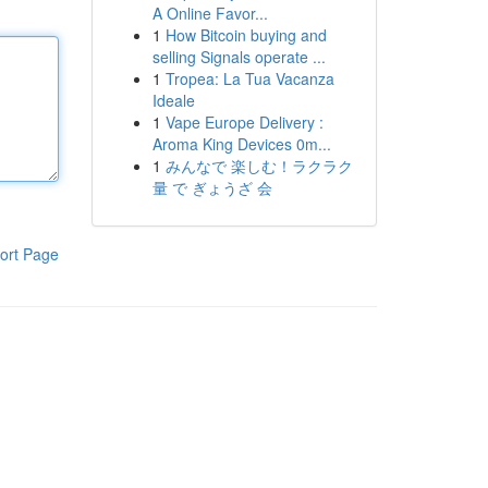
A Online Favor...
1
How Bitcoin buying and
selling Signals operate ...
1
Tropea: La Tua Vacanza
Ideale
1
Vape Europe Delivery :
Aroma King Devices 0m...
1
みんなで 楽しむ！ラクラク
量 で ぎょうざ 会
ort Page