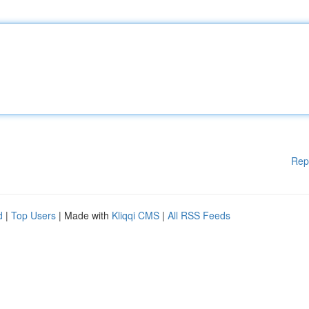
Rep
d
|
Top Users
| Made with
Kliqqi CMS
|
All RSS Feeds