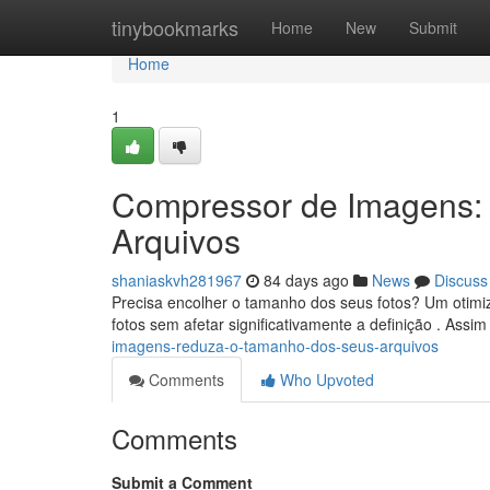
Home
tinybookmarks
Home
New
Submit
Home
1
Compressor de Imagens:
Arquivos
shaniaskvh281967
84 days ago
News
Discuss
Precisa encolher o tamanho dos seus fotos? Um otimiza
fotos sem afetar significativamente a definição . Assim
imagens-reduza-o-tamanho-dos-seus-arquivos
Comments
Who Upvoted
Comments
Submit a Comment