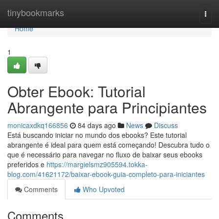
Home
tinybookmarks
Togg
navi
Home
1
Obter Ebook: Tutorial
Abrangente para Principiantes
monicaxdkq166856
84 days ago
News
Discuss
Está buscando iniciar no mundo dos ebooks? Este tutorial
abrangente é ideal para quem está começando! Descubra tudo o
que é necessário para navegar no fluxo de baixar seus ebooks
preferidos e
https://margielsmz905594.tokka-
blog.com/41621172/baixar-ebook-guia-completo-para-iniciantes
Comments
Who Upvoted
Comments