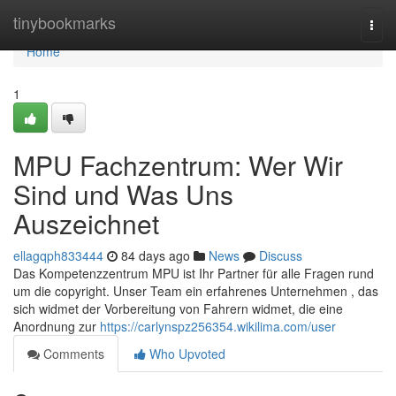
Home
tinybookmarks
Togg
navi
Home
1
MPU Fachzentrum: Wer Wir
Sind und Was Uns
Auszeichnet
ellagqph833444
84 days ago
News
Discuss
Das Kompetenzzentrum MPU ist Ihr Partner für alle Fragen rund
um die copyright. Unser Team ein erfahrenes Unternehmen , das
sich widmet der Vorbereitung von Fahrern widmet, die eine
Anordnung zur
https://carlynspz256354.wikilima.com/user
Comments
Who Upvoted