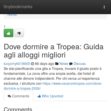
Home
tinybookmarks
Togg
navi
Home
1
Dove dormire a Tropea: Guida
agli alloggi migliori
lucyzmyk018665
86 days ago
News
Discuss
Se stai pianificando una gita a Tropea, trovare il giusto posto è
fondamentale. La zona offre una ampia scelta, dai hotel di
charme alle dimore indipendenti. Per chi cerca un’esperienza
esclusiva, i strutture con
https://www.vacanzetropea.com/dove-
dormire-a-tropea-2026/
Comments
Who Upvoted
Comments