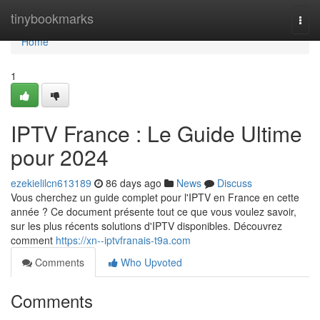
Home
tinybookmarks
Togg
navi
Home
1
IPTV France : Le Guide Ultime
pour 2024
ezekielilcn613189
86 days ago
News
Discuss
Vous cherchez un guide complet pour l'IPTV en France en cette
année ? Ce document présente tout ce que vous voulez savoir,
sur les plus récents solutions d'IPTV disponibles. Découvrez
comment
https://xn--iptvfranais-t9a.com
Comments
Who Upvoted
Comments