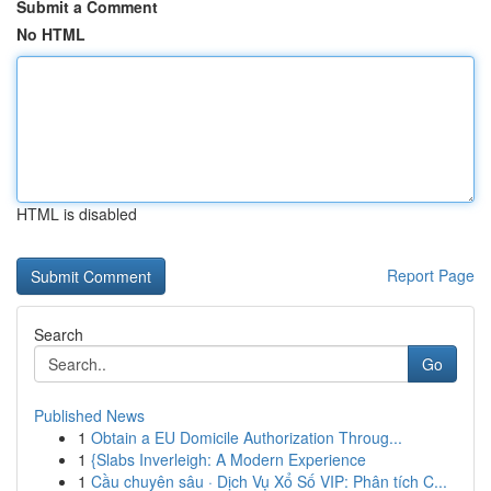
Submit a Comment
No HTML
HTML is disabled
Report Page
Search
Go
Published News
1
Obtain a EU Domicile Authorization Throug...
1
{Slabs Inverleigh: A Modern Experience
1
Cầu chuyên sâu · Dịch Vụ Xổ Số VIP: Phân tích C...