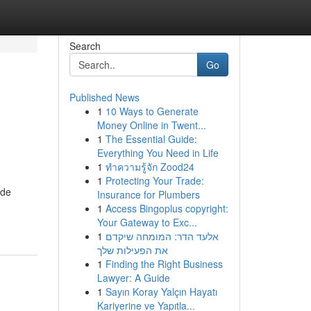
Search
Go
Published News
1
10 Ways to Generate
Money Online in Twent...
1
The Essential Guide:
Everything You Need in Life
1
ทำความรู้จัก Zood24
1
Protecting Your Trade:
 de
Insurance for Plumbers
1
Access Bingoplus copyright:
Your Gateway to Exc...
1
אלעד הדר: המומחה שיקדם
את הפעילות שלך
1
Finding the Right Business
Lawyer: A Guide
1
Sayın Koray Yalçın Hayatı
Kariyerine ve Yapıtla...