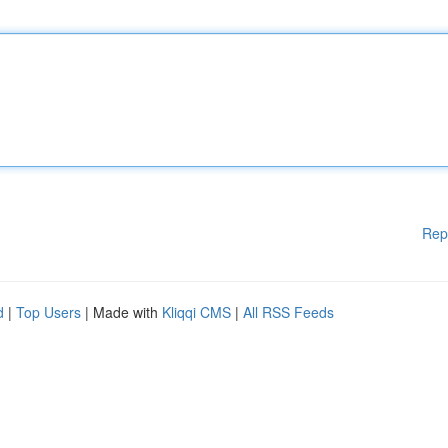
Rep
d
|
Top Users
| Made with
Kliqqi CMS
|
All RSS Feeds