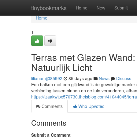
Home
tinybookmarks
Home
New
Submit
Home
1
Terras met Glazen Wand:
Natuurlijk Licht
lilianamjj085992
85 days ago
News
Discuss
Een balkon met een glijdwand is de geweldige manier om
verbinding tussen binnen en de tuin veranderen, afha
https://izaakwipx570730.theisblog.com/41644045/terras
Comments
Who Upvoted
Comments
Submit a Comment