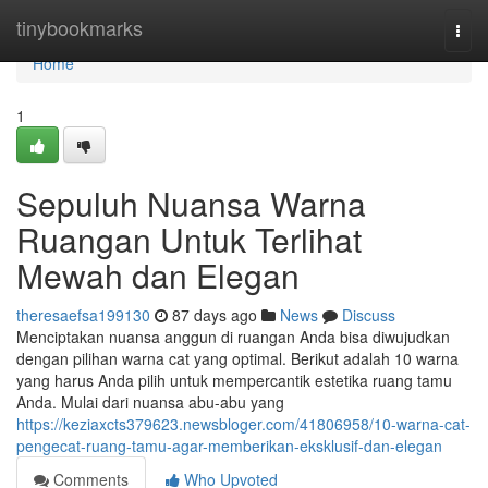
Home
tinybookmarks
Togg
navi
Home
1
Sepuluh Nuansa Warna
Ruangan Untuk Terlihat
Mewah dan Elegan
theresaefsa199130
87 days ago
News
Discuss
Menciptakan nuansa anggun di ruangan Anda bisa diwujudkan
dengan pilihan warna cat yang optimal. Berikut adalah 10 warna
yang harus Anda pilih untuk mempercantik estetika ruang tamu
Anda. Mulai dari nuansa abu-abu yang
https://keziaxcts379623.newsbloger.com/41806958/10-warna-cat-
pengecat-ruang-tamu-agar-memberikan-eksklusif-dan-elegan
Comments
Who Upvoted