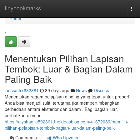
Home
tinybookmarks
Togg
navi
Home
1
Menentukan Pilihan Lapisan
Tembok: Luar & Bagian Dalam
Paling Baik
larissaftrx682381
89 days ago
News
Discuss
Menentukan ragam pelapisan dinding yang tepat untuk properti
Anda bisa menjadi sulit, terutama jika mempertimbangkan
perbedaan antara eksterior dan dalam . Bagi bagian luar,
perhatikan elemen
https://alyshaqjlu592361.theideasblog.com/41672089/memilih-
pilihan-pelapisan-tembok-bagian-luar-dalam-paling-baik
Comments
Who Upvoted