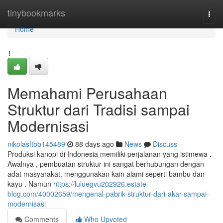
Home
tinybookmarks
Togg
navi
Home
1
Memahami Perusahaan
Struktur dari Tradisi sampai
Modernisasi
nikolasftbb145489
88 days ago
News
Discuss
Produksi kanopi di Indonesia memiliki perjalanan yang istimewa .
Awalnya , pembuatan struktur ini sangat berhubungan dengan
adat masyarakat, menggunakan kain alami seperti bambu dan
kayu . Namun
https://luluegvu202926.estate-
blog.com/40002659/mengenal-pabrik-struktur-dari-akar-sampai-
modernisasi
Comments
Who Upvoted