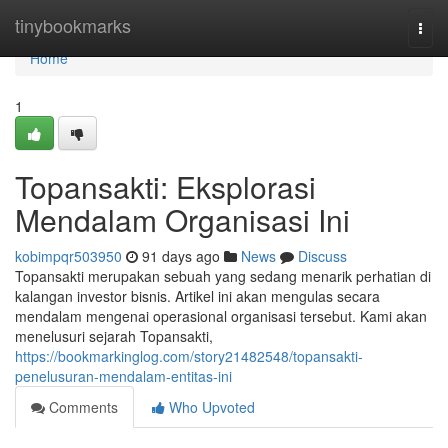
Home
tinybookmarks
Togg
navi
Home
1
Topansakti: Eksplorasi
Mendalam Organisasi Ini
kobimpqr503950
91 days ago
News
Discuss
Topansakti merupakan sebuah yang sedang menarik perhatian di
kalangan investor bisnis. Artikel ini akan mengulas secara
mendalam mengenai operasional organisasi tersebut. Kami akan
menelusuri sejarah Topansakti,
https://bookmarkinglog.com/story21482548/topansakti-
penelusuran-mendalam-entitas-ini
Comments
Who Upvoted