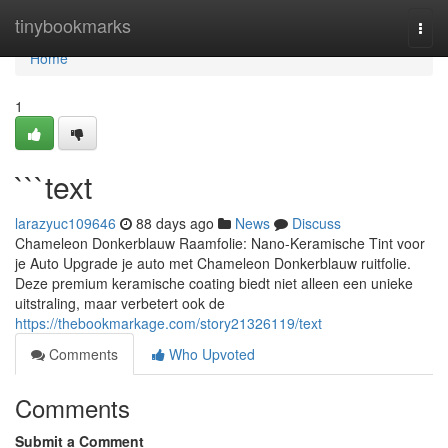
Home
tinybookmarks
Togg
navi
Home
1
```text
larazyuc109646
88 days ago
News
Discuss
Chameleon Donkerblauw Raamfolie: Nano-Keramische Tint voor
je Auto Upgrade je auto met Chameleon Donkerblauw ruitfolie.
Deze premium keramische coating biedt niet alleen een unieke
uitstraling, maar verbetert ook de
https://thebookmarkage.com/story21326119/text
Comments
Who Upvoted
Comments
Submit a Comment