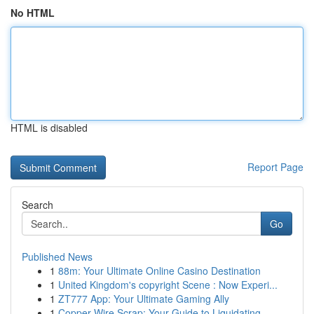
No HTML
HTML is disabled
Report Page
Search
Go
Published News
1
88m: Your Ultimate Online Casino Destination
1
United Kingdom's copyright Scene : Now Experi...
1
ZT777 App: Your Ultimate Gaming Ally
1
Copper Wire Scrap: Your Guide to Liquidating ...