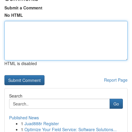
Submit a Comment
No HTML
HTML is disabled
Report Page
Search
Go
Published News
1
Juad888r Register
1
Optimize Your Field Service: Software Solutions...