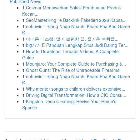
Published News
1
Cosmar Menawarkan Solusi Pembuatan Produk
Kecan...
1
SeoMasterKing ile Backlink Paketleri 2026 Kapsa...
1
nohuwin – Đăng Nhập Nhanh, Khám Phá Kho Game
Đ...
1
아네론 니스캡: 멀미 불편함 끝, 즐거운 여행을...
1
big777: E-Panduan Lengkap Situs Judi Daring Ter...
1
How to Download Threads Videos: A Complete
Guide
1
Mounjaro: Your Complete Guide to Purchasing &...
1
Ghost Guns: The Rise of Untraceable Firearms
1
nohuwin – Đăng Nhập Nhanh, Khám Phá Kho Game
Đ...
1
Why mentor songs to children delivers extensive...
1
Driving Digital Transformation: How a CIO Consu...
1
Kingston Deep Cleaning: Revive Your Home's
Sparkle