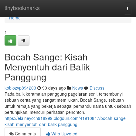
Home
tinybookmarks
Togg
navi
Home
1
Bocah Sange: Kisah
Menyentuh dari Balik
Panggung
kobiozvp894203
90 days ago
News
Discuss
Pada balik keramaian panggung pagelaran seni, tersembunyi
sebuah cerita yang sangat memilukan. Bocah Sange, sebutan
untuk remaja yang bekerja sebagai pemandu irama untuk sebuah
pertunjukan, mencuri perhatian penonton.
https://elaineyccn918999.blogdun.com/41910847/bocah-sange-
kisah-menyentuh-dari-balik-panggung
Comments
Who Upvoted