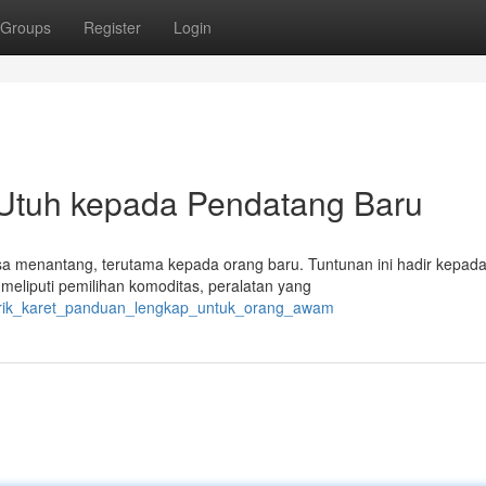
Groups
Register
Login
 Utuh kepada Pendatang Baru
erasa menantang, terutama kepada orang baru. Tuntunan ini hadir kepad
liputi pemilihan komoditas, peralatan yang
abrik_karet_panduan_lengkap_untuk_orang_awam