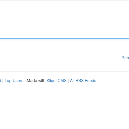
Rep
d
|
Top Users
| Made with
Kliqqi CMS
|
All RSS Feeds