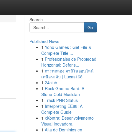
Search
Go
Published News
1
Yono Games : Get File &
Complete Title ...
1
Profesionales de Propiedad
Horizontal: Defens...
1
การทดลอง คาสิโนออนไลน์
a
เหนือระดับ | Lucas168
1
24club
1
Rock Gnome Bard: A
Stone-Cold Musician
1
Track PNR Status
1
Interpreting EE88: A
Complete Guide
1
xKontra: Desenvolvimento
Visual Inovadora
1
Alta de Dominios en