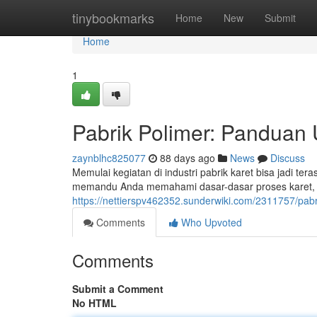
Home
tinybookmarks
Home
New
Submit
Home
1
Pabrik Polimer: Panduan
zaynblhc825077
88 days ago
News
Discuss
Memulai kegiatan di industri pabrik karet bisa jadi t
memandu Anda memahami dasar-dasar proses karet, me
https://nettierspv462352.sunderwiki.com/2311757/p
Comments
Who Upvoted
Comments
Submit a Comment
No HTML