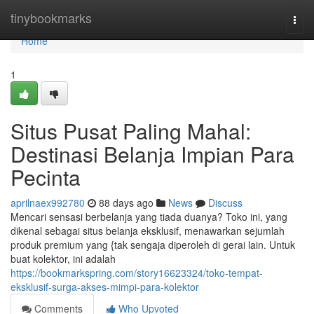
Home
tinybookmarks
Togg
navi
Home
1
Situs Pusat Paling Mahal:
Destinasi Belanja Impian Para
Pecinta
aprilnaex992780
88 days ago
News
Discuss
Mencari sensasi berbelanja yang tiada duanya? Toko ini, yang
dikenal sebagai situs belanja eksklusif, menawarkan sejumlah
produk premium yang {tak sengaja diperoleh di gerai lain. Untuk
buat kolektor, ini adalah
https://bookmarkspring.com/story16623324/toko-tempat-
eksklusif-surga-akses-mimpi-para-kolektor
Comments
Who Upvoted