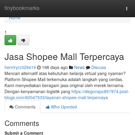
Home
tinybookmarks
Togg
navi
Home
1
Jasa Shopee Mall Terpercaya
henriryrz329419
198 days ago
News
Discuss
Mencari alternatif atas kebutuhan belanja virtual yang nyaman?
Platform Shopee Mall terkemuka adalah langkah yang cerdas.
Kami menyediakan beragam jasa original oleh merek ternama.
Dengan kenyamanan logistik yang
https://diegonspc857974.post-
blogs.com/60047533/layanan-shopee-mall-terpercaya
Comments
Who Upvoted
Comments
Submit a Comment