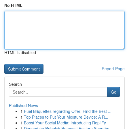
No HTML
HTML is disabled
Report Page
Search
Go
Published News
1
Fuel Briquettes regarding Offer: Find the Best ...
1
Top Places to Put Your Moisture Device: A R...
1
Boost Your Social Media: Introducing RepliFy
1
Depend on Rubbish Removal Eastern Suburbs