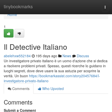
Home
tinybookmarks
Togg
navi
Home
1
Il Detective Italiano
abelehxw552184
195 days ago
News
Discuss
Un investigatore privato italiano è un uomo d'azione che si dedica
a risolvere problemi privati. Spesso, questi ricerche lo guidano in
luoghi segreti, dove deve usare la sua astuzia per scoprire la
verità. Un buon
https://bookmarkassist.com/story20457684/l-
investigatore-privato-italiano
Comments
Who Upvoted
Comments
Submit a Comment