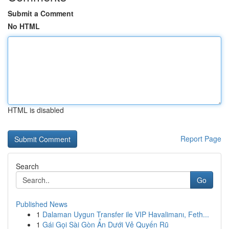
Submit a Comment
No HTML
HTML is disabled
Report Page
Search
Go
Published News
1
Dalaman Uygun Transfer ile VIP Havalimanı, Feth...
1
Gái Gọi Sài Gòn Ẩn Dưới Vẻ Quyến Rũ