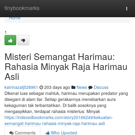
Home
tinybookmarks
Togg
navi
Home
1
Misteri Semangat Harimau:
Rahasia Minyak Raja Harimau
Asli
katrinazalj528961
203 days ago
News
Discuss
Dikenal luas sebagai mahluk, harimau merupakan predator yang
disegani di alam liar. Setiap gerakannya menebarkan aura
kekaguman tak terbantahkan. Di balik sosoknya yang
mengasyikkan, terdapat rahasia misterius: Minyak
https://indexedbookmarks.com/story20166249/kekuatan-
semangat-harimau-rahasia-minyak-raja-harimau-asli
Comments
Who Upvoted